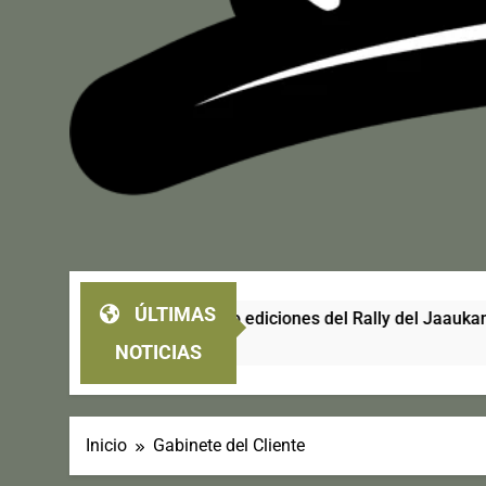
ÚLTIMAS
llo ganaron las cuatro ediciones del Rally del Jaaukanigás
NOTICIAS
Inicio
Gabinete del Cliente