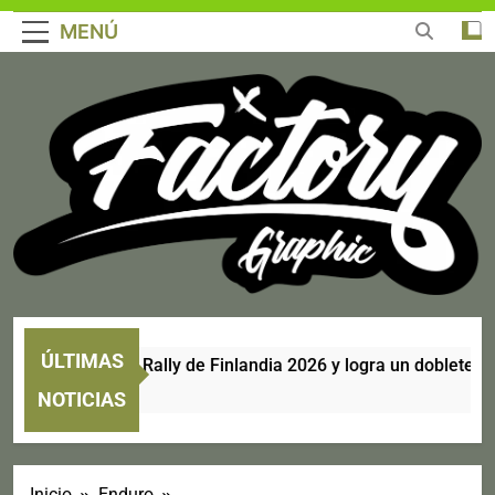
MENÚ
ÚLTIMAS
e corona en el Rally de Finlandia 2026 y logra un doblete histór
NOTICIAS
Inicio
Enduro