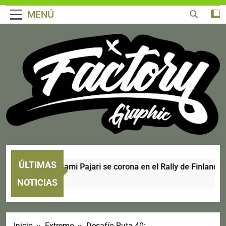
MENÚ
ÚLTIMAS
o triunfo local: Sami Pajari se corona en el Rally de Finlandia 2
ás
NOTICIAS
Inicio
Extremo
Desafío Ruta 40: