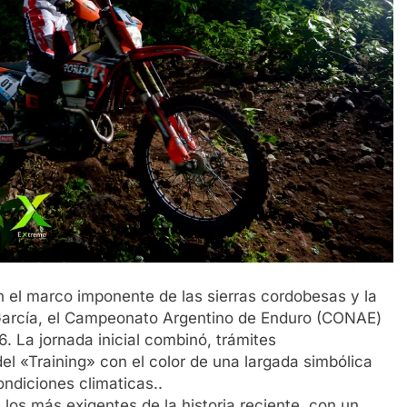
 marco imponente de las sierras cordobesas y la
García, el Campeonato Argentino de Enduro (CONAE)
La jornada inicial combinó, trámites
del «Training» con el color de una largada simbólica
ondiciones climaticas..
los más exigentes de la historia reciente, con un