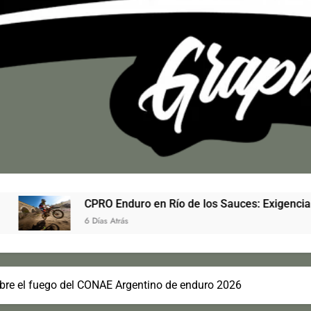
Enduro en Río de los Sauces: Exigencia técnica, récord de inscri
trás
abre el fuego del CONAE Argentino de enduro 2026