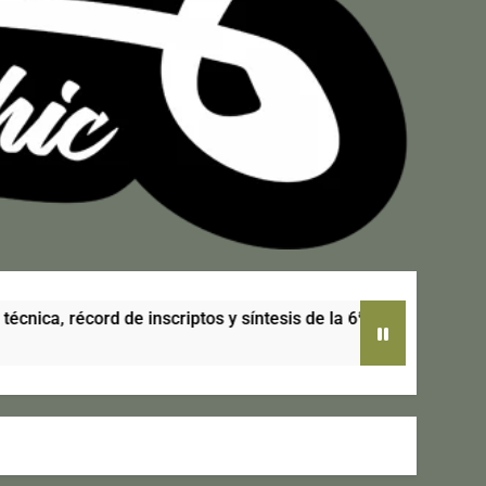
ptos y síntesis de la 6ª cita del calendario
R
1 