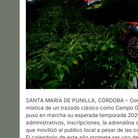
SANTA MARÍA DE PUNILLA, CÓRDOBA – Con el
mística de un trazado clásico como Campo 
puso en marcha su esperada temporada 2026. 
administrativos, inscripciones, la adrenalina 
que movilizó al publico local a pesar de las c
El calendario de este año promete ser uno de 