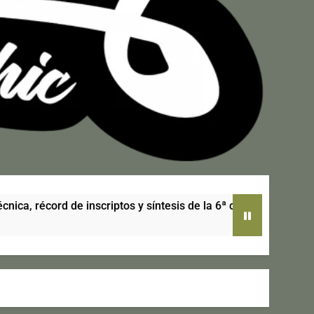
ptos y síntesis de la 6ª cita del calendario
R
6 