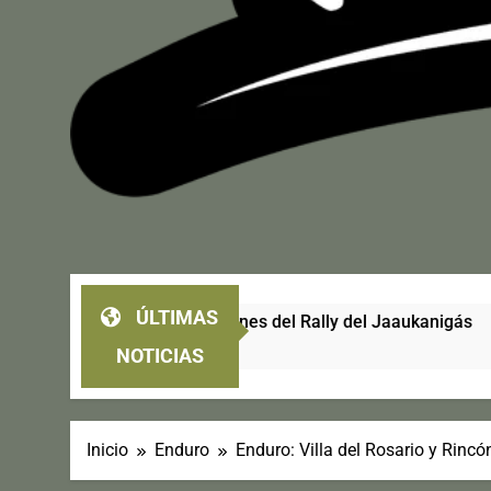
ÚLTIMAS
tro ediciones del Rally del Jaaukanigás
CPRO 
4 Días 
NOTICIAS
Inicio
Enduro
Enduro: Villa del Rosario y Rincó