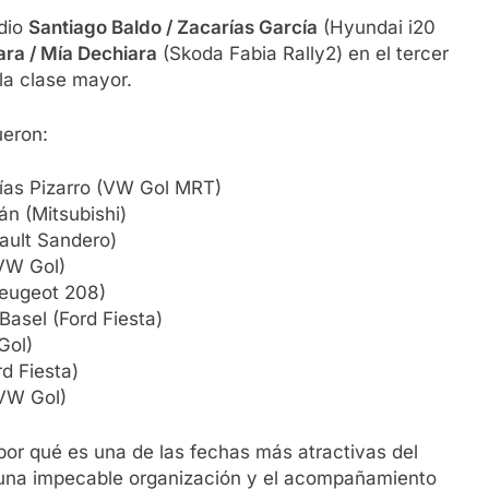
odio
Santiago Baldo / Zacarías García
(Hyundai i20
ra / Mía Dechiara
(Skoda Fabia Rally2) en el tercer
 la clase mayor.
ueron:
ías Pizarro (VW Gol MRT)
n (Mitsubishi)
ault Sandero)
VW Gol)
Peugeot 208)
asel (Ford Fiesta)
Gol)
d Fiesta)
(VW Gol)
por qué es una de las fechas más atractivas del
 una impecable organización y el acompañamiento