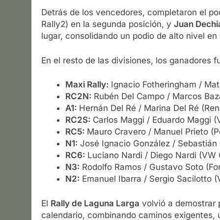
Detrás de los vencedores, completaron el p
Rally2) en la segunda posición, y
Juan Dechia
lugar, consolidando un podio de alto nivel en
En el resto de las divisiones, los ganadores f
Maxi Rally:
Ignacio Fotheringham / Mat
RC2N:
Rubén Del Campo / Marcos Bazá
A1:
Hernán Del Ré / Marina Del Ré (Ren
RC2S:
Carlos Maggi / Eduardo Maggi (
RC5:
Mauro Cravero / Manuel Prieto (
N1:
José Ignacio González / Sebastián B
RC6:
Luciano Nardi / Diego Nardi (VW 
N3:
Rodolfo Ramos / Gustavo Soto (For
N2:
Emanuel Ibarra / Sergio Sacilotto 
El
Rally de Laguna Larga
volvió a demostrar 
calendario, combinando caminos exigentes,