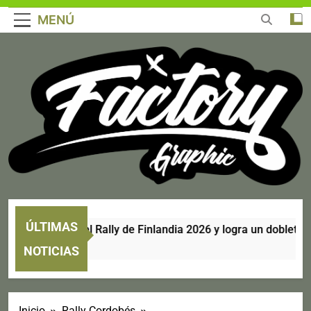
MENÚ
ÚLTIMAS
i se corona en el Rally de Finlandia 2026 y logra un doblete his
NOTICIAS
Inicio
Rally Cordobés