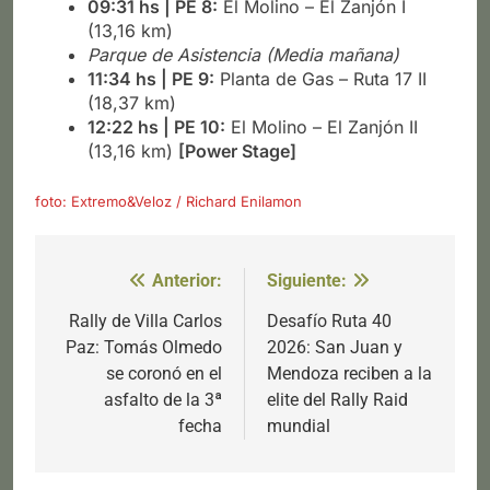
09:31 hs | PE 8:
El Molino – El Zanjón I
(13,16 km)
Parque de Asistencia (Media mañana)
11:34 hs | PE 9:
Planta de Gas – Ruta 17 II
(18,37 km)
12:22 hs | PE 10:
El Molino – El Zanjón II
(13,16 km)
[Power Stage]
foto: Extremo&Veloz / Richard Enilamon
Anterior:
Siguiente:
Navegación
de
Rally de Villa Carlos
Desafío Ruta 40
Paz: Tomás Olmedo
2026: San Juan y
entradas
se coronó en el
Mendoza reciben a la
asfalto de la 3ª
elite del Rally Raid
fecha
mundial