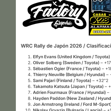
WRC Rally de Japón 2026
/
Clasificac
Elfyn Evans (United Kingdom / Toyota)
Oliver Solberg (Sweden / Toyota)
– +17
Sébastien Ogier (France / Toyota)
– +1
Thierry Neuville (Belgium / Hyundai)
– 
Sami Pajari (Finland / Toyota)
– +32″2
Takamoto Katsuta (Japan / Toyota)
– +
Adrien Fourmaux (France / Hyundai)
– 
Hayden Paddon (New Zealand / Hyund
Jon Armstrong (Ireland / Ford M-Sport
Nikolay Gryazin (Bulgaria / Lancia)
– +1