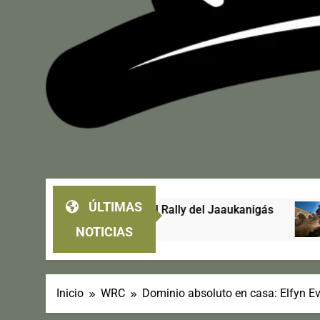
ÚLTIMAS
diciones del Rally del Jaaukanigás
CPRO Enduro
3 Días Atrás
NOTICIAS
Inicio
WRC
Dominio absoluto en casa: Elfyn Ev