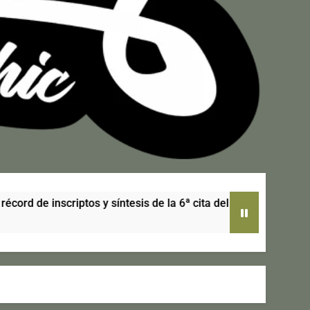
y síntesis de la 6ª cita del calendario
Rally d
6 Días At