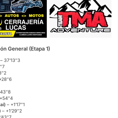
ión General (Etapa 1)
– 37’13″3
″7
8″2
+28″6
43″8
+54″4
ai)
– +1’17″1
)
– +1’29″2
’43″7