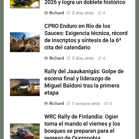
2026 y logra un doblete histórico
Richard
2 días atrás
0
CPRO Enduro en Río de los
Sauces: Exigencia técnica, récord
de inscriptos y síntesis de la 6ª
cita del calendario
Richard
5 días atrás
0
Rally del Jaaukanigás: Golpe de
escena final y liderazgo de
Miguel Baldoni tras la primera
etapa
Richard
1 semana atrás
0
WRC Rally de Finlandia: Ogier
toma el mando el viernes y los
bosques se preparan para el
regreso de Ouninpohja